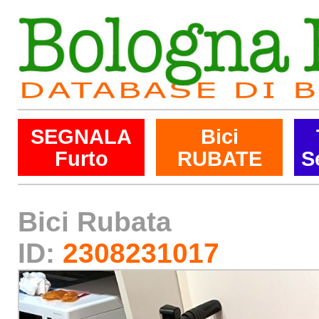
SEGNALA
Bici
Furto
RUBATE
S
Bici Rubata
ID:
2308231017