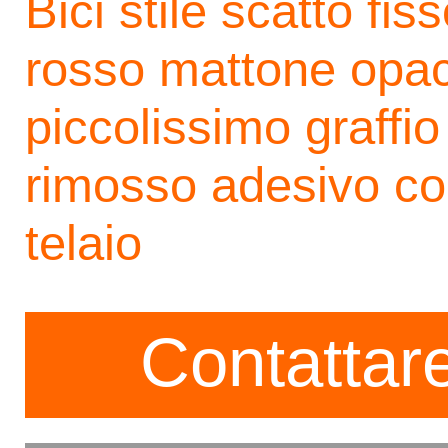
Bici stile scatto fis
rosso mattone opac
piccolissimo graffi
rimosso adesivo c
telaio
Contattare