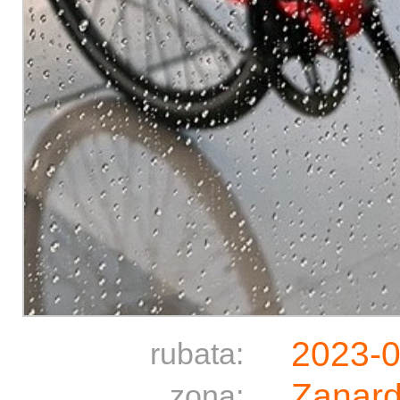
2023-0
rubata:
Zanard
zona: