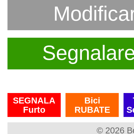
Modifica
Segnalar
SEGNALA
Bici
Furto
RUBATE
S
© 2026 B