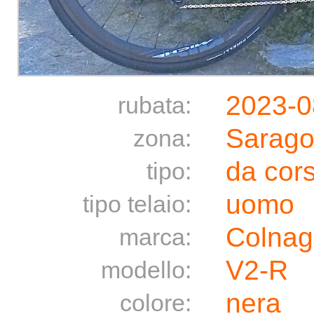
2023-0
rubata:
Sarago
zona:
da cor
tipo:
uomo
tipo telaio:
Colnag
marca:
V2-R
modello:
nera
colore: