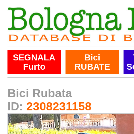
SEGNALA
Bici
Furto
RUBATE
S
Bici Rubata
ID:
2308231158