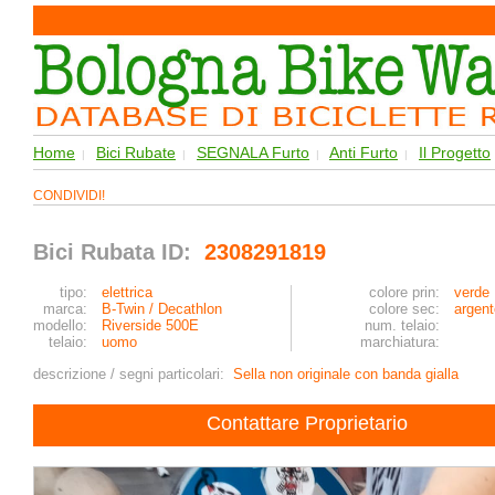
Home
Bici Rubate
SEGNALA Furto
Anti Furto
Il Progetto
|
|
|
|
CONDIVIDI!
Bici Rubata ID:
2308291819
tipo:
elettrica
colore prin:
verde
marca:
B-Twin / Decathlon
colore sec:
argent
modello:
Riverside 500E
num. telaio:
telaio:
uomo
marchiatura:
descrizione / segni particolari:
Sella non originale con banda gialla
Contattare Proprietario