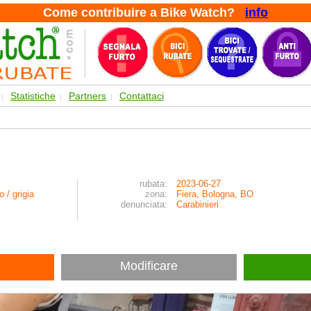
Come contribuire a Bike Watch?
info
Statistiche
Partners
Contattaci
|
|
|
rubata:
2023-06-27
o / grigia
zona:
Fiera, Bologna, BO
denunciata:
Carabinieri
Modificare