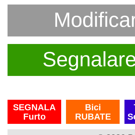
Modifica
Segnalar
SEGNALA
Bici
Furto
RUBATE
S