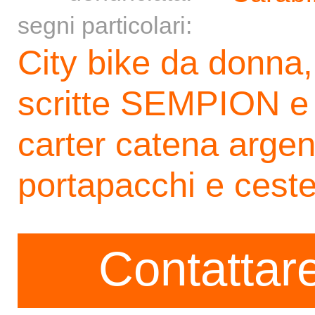
segni particolari:
City bike da donna,
scritte SEMPION e
carter catena argen
portapacchi e ceste
Contattare