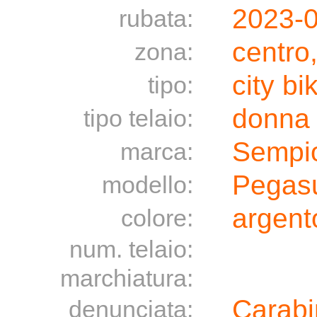
2023-
rubata:
centro
zona:
city bi
tipo:
donna
tipo telaio:
Sempi
marca:
Pegas
modello:
argent
colore:
num. telaio:
marchiatura:
Carabi
denunciata: