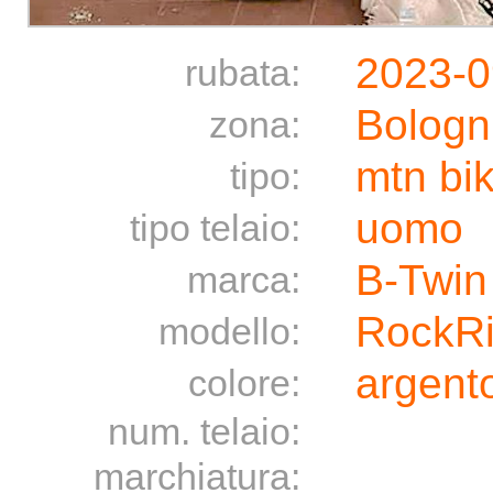
2023-0
rubata:
Bologn
zona:
mtn bi
tipo:
uomo
tipo telaio:
B-Twin
marca:
RockRi
modello:
argento
colore:
num. telaio:
marchiatura: