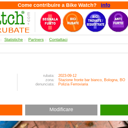
Come contribuire a Bike Watch?
info
Statistiche
Partners
Contattaci
|
|
|
rubata:
2023-09-12
zona:
Stazione fronte bar bianco, Bologna, BO
denunciata:
Polizia Ferroviaria
Modificare