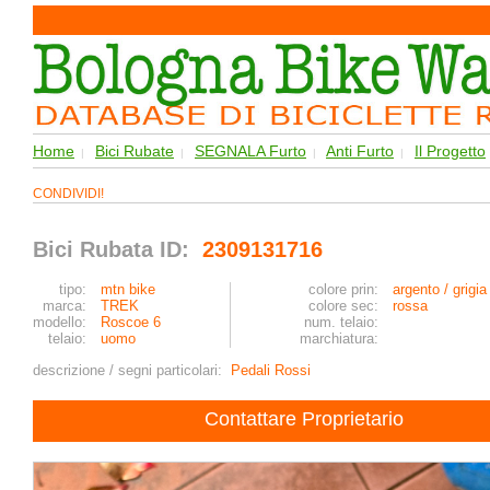
Home
Bici Rubate
SEGNALA Furto
Anti Furto
Il Progetto
|
|
|
|
CONDIVIDI!
Bici Rubata ID:
2309131716
tipo:
mtn bike
colore prin:
argento / grigia
marca:
TREK
colore sec:
rossa
modello:
Roscoe 6
num. telaio:
telaio:
uomo
marchiatura:
descrizione / segni particolari:
Pedali Rossi
Contattare Proprietario