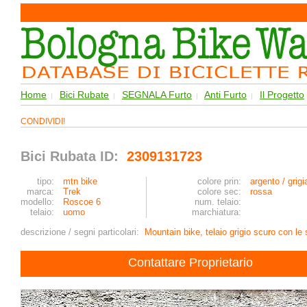
Home
Bici Rubate
SEGNALA Furto
Anti Furto
Il Progetto
|
|
|
|
CONDIVIDI!
Bici Rubata ID:
2309131723
tipo:
mtn bike
colore prin:
argento / grigi
marca:
Trek
colore sec:
rossa
modello:
Roscoe 6
num. telaio:
telaio:
uomo
marchiatura:
descrizione / segni particolari:
Mountain bike, telaio grigio scuro con l
Contattare Proprietario