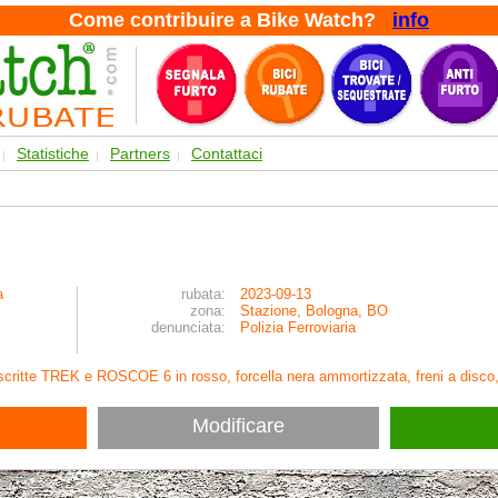
Come contribuire a Bike Watch?
info
Statistiche
Partners
Contattaci
|
|
|
a
rubata:
2023-09-13
zona:
Stazione, Bologna, BO
denunciata:
Polizia Ferroviaria
e scritte TREK e ROSCOE 6 in rosso, forcella nera ammortizzata, freni a disc
Modificare