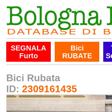
SEGNALA
Bici
Furto
RUBATE
S
Bici Rubata
ID:
2309161435