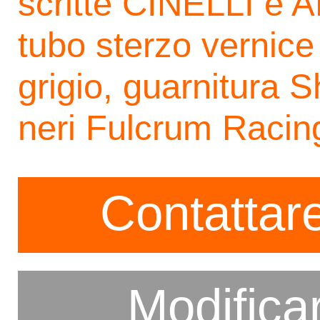
scritte CINELLI e A
tubo sterzo vernice b
grigio, guarnitura 
neri Fulcrum Racing
Contattare
Modifica