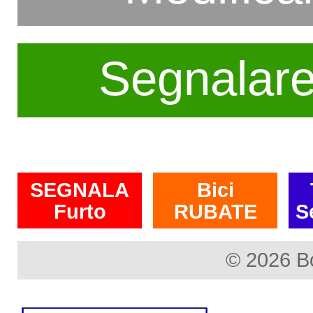
Segnalar
SEGNALA
Bici
Furto
RUBATE
S
© 2026 B