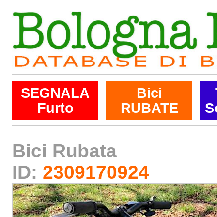
SEGNALA
Bici
Furto
RUBATE
S
Bici Rubata
ID:
2309170924