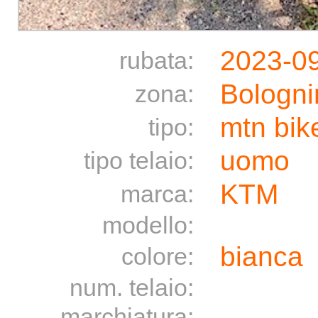
2023-0
rubata:
Bologni
zona:
mtn bik
tipo:
uomo
tipo telaio:
KTM
marca:
modello:
bianca
colore:
num. telaio:
marchiatura: