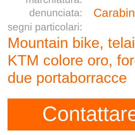
Carabin
denunciata:
segni particolari:
Mountain bike, telai
KTM colore oro, for
due portaborracce
Contattare