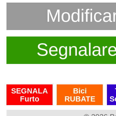
Modifica
Segnalar
SEGNALA
Bici
Furto
RUBATE
S