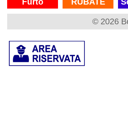
Furto
RUBATE
S
© 2026 B