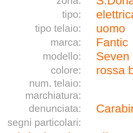
S.Dona
zona:
elettric
tipo:
uomo
tipo telaio:
Fantic
marca:
Seven
modello:
rossa 
colore:
num. telaio:
marchiatura:
Carabin
denunciata:
segni particolari: