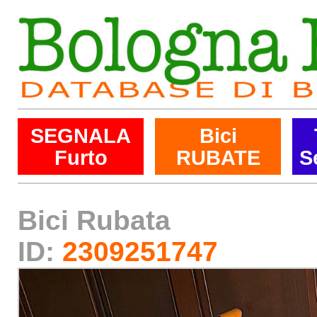
SEGNALA
Bici
Furto
RUBATE
S
Bici Rubata
ID:
2309251747