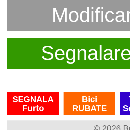
Modifica
Segnalar
SEGNALA
Bici
Furto
RUBATE
S
© 2026 B