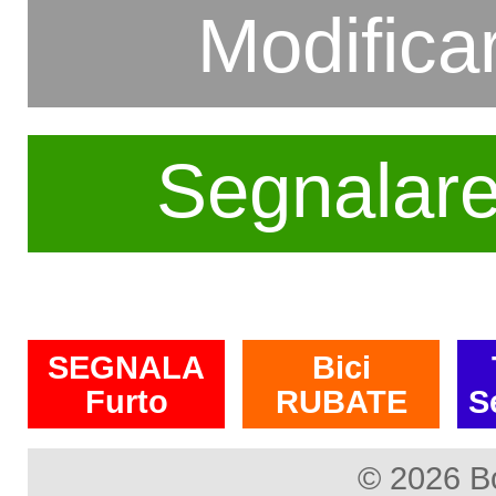
Modifica
Segnalar
SEGNALA
Bici
Furto
RUBATE
S
© 2026 B