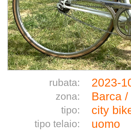
2023-1
rubata:
Barca /
zona:
city bik
tipo:
uomo
tipo telaio: