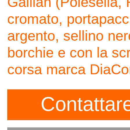
Gallian (Polesella,
cromato, portapacch
argento, sellino ner
borchie e con la scr
corsa marca DiaC
Contattare