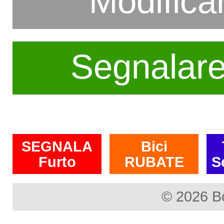
Modifica
Segnalar
SEGNALA
Bici
Furto
RUBATE
S
© 2026 B