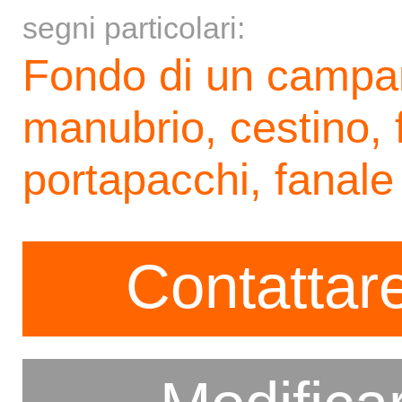
segni particolari:
Fondo di un campan
manubrio, cestino, 
portapacchi, fanale 
Contattare