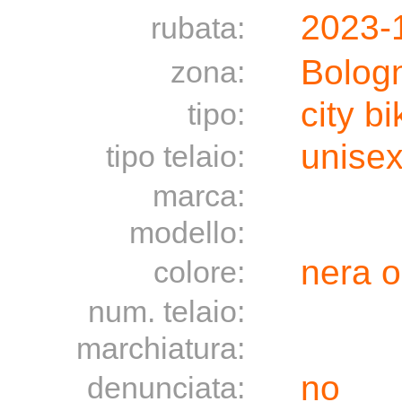
2023-
rubata:
Bolog
zona:
city bi
tipo:
unise
tipo telaio:
marca:
modello:
nera o
colore:
num. telaio:
marchiatura:
no
denunciata: