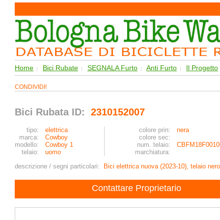
Home
Bici Rubate
SEGNALA Furto
Anti Furto
Il Progetto
|
|
|
|
CONDIVIDI!
Bici Rubata ID:
2310152007
tipo:
elettrica
colore prin:
nera
marca:
Cowboy
colore sec:
modello:
Cowboy 1
num. telaio:
CBFM18F0010
telaio:
uomo
marchiatura:
descrizione / segni particolari:
Bici elettrica nuova (2023-10), telaio ner
Contattare Proprietario