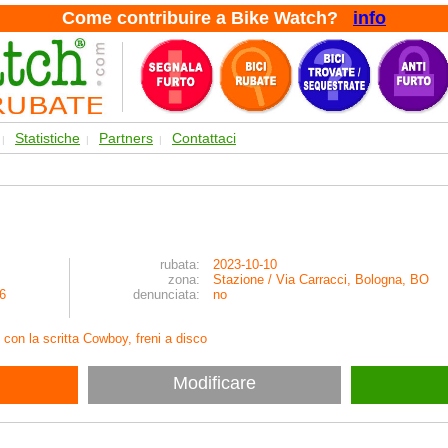
Come contribuire a Bike Watch?
info
Statistiche
Partners
Contattaci
|
|
|
rubata:
2023-10-10
zona:
Stazione / Via Carracci, Bologna, BO
6
denunciata:
no
o con la scritta Cowboy, freni a disco
Modificare