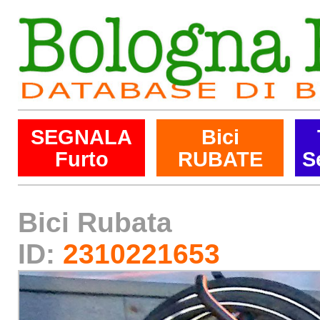
SEGNALA
Bici
Furto
RUBATE
S
Bici Rubata
ID:
2310221653