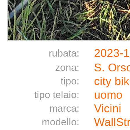
2023-
rubata:
S. Ors
zona:
city bi
tipo:
uomo
tipo telaio:
Vicini
marca:
WallSt
modello: