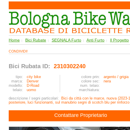
Home
Bici Rubate
SEGNALA Furto
Anti Furto
Il Progetto
|
|
|
|
CONDIVIDI!
Bici Rubata ID:
2310302240
tipo:
city bike
colore prin:
argento / grigia
marca:
Denver
colore sec:
nera
modello:
D-Road
num. telaio:
telaio:
uomo
marchiatura:
descrizione / segni particolari:
Bici da città con le marce, nuova (2023-1
posteriore, luci funzionanti, sul manubrio segni di scotch blu per rinfor
Contattare Proprietario