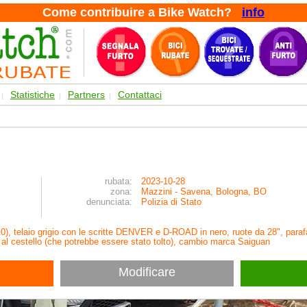
Come contribuire a Bike Watch?
info
Statistiche
Partners
Contattaci
|
|
|
rubata:
2023-10-28
zona:
Mazzini - Savena, Bologna, BO
denunciata:
Polizia di Stato
0), telaio grigio con le scritte DENVER e D-ROAD in nero, ruote da 28", paraf
zo al cestello (che potrebbe essere stato tolto), cambio marca Saiguan
Modificare