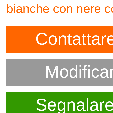
bianche con nere c
Contattare
Modifica
Segnalar