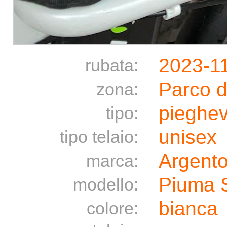
2023-1
rubata:
Parco d
zona:
pieghev
tipo:
unisex
tipo telaio:
Argent
marca:
Piuma 
modello:
bianca
colore: