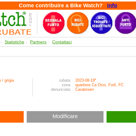
Come contribuire a Bike Watch?
info
Statistiche
Partners
Contattaci
|
|
|
 / grigia
rubata:
2023-08-18*
zona:
quartiere Ca Ossi, Forli, FC
denunciata:
Carabinieri
Modificare