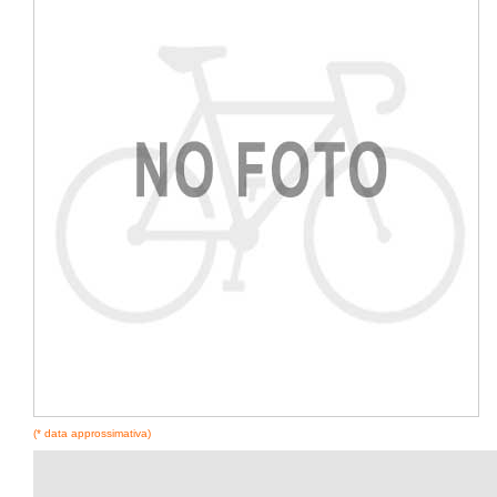
(* data approssimativa)