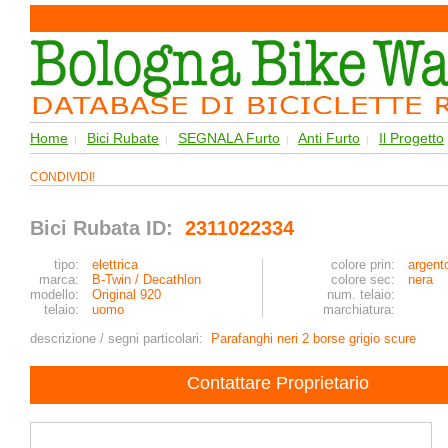
Home
Bici Rubate
SEGNALA Furto
Anti Furto
Il Progetto
|
|
|
|
CONDIVIDI!
Bici Rubata ID:
2311022334
tipo:
elettrica
colore prin:
argento
marca:
B-Twin / Decathlon
colore sec:
nera
modello:
Original 920
num. telaio:
telaio:
uomo
marchiatura:
descrizione / segni particolari:
Parafanghi neri 2 borse grigio scure
Contattare Proprietario