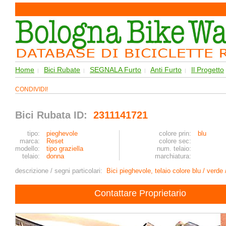
Home
Bici Rubate
SEGNALA Furto
Anti Furto
Il Progetto
|
|
|
|
CONDIVIDI!
Bici Rubata ID:
2311141721
tipo:
pieghevole
colore prin:
blu
marca:
Reset
colore sec:
modello:
tipo graziella
num. telaio:
telaio:
donna
marchiatura:
descrizione / segni particolari:
Bici pieghevole, telaio colore blu / verd
Contattare Proprietario