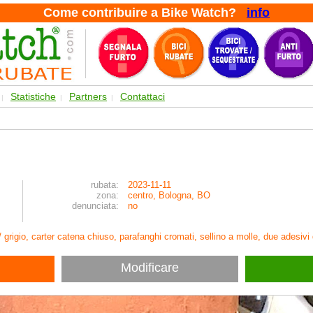
Come contribuire a Bike Watch?
info
Statistiche
Partners
Contattaci
|
|
|
rubata:
2023-11-11
zona:
centro, Bologna, BO
denunciata:
no
e / grigio, carter catena chiuso, parafanghi cromati, sellino a molle, due ades
Modificare