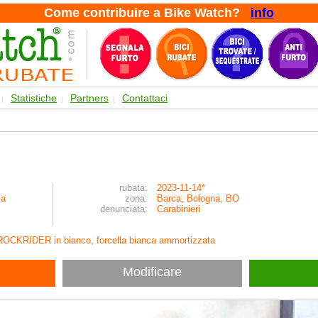
Come contribuire a Bike Watch?
info
Statistiche
Partners
Contattaci
|
|
|
rubata:
2023-11-14*
ca
zona:
Barca, Bologna, BO
denunciata:
Carabinieri
ta ROCKRIDER in bianco, forcella bianca ammortizzata
Modificare