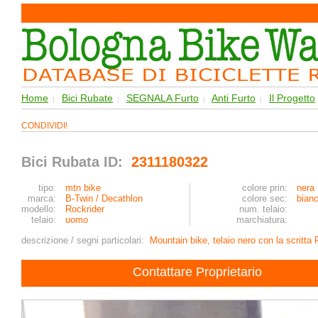
Home
Bici Rubate
SEGNALA Furto
Anti Furto
Il Progetto
|
|
|
|
CONDIVIDI!
Bici Rubata ID:
2311180322
tipo:
mtn bike
colore prin:
nera
marca:
B-Twin / Decathlon
colore sec:
bian
modello:
Rockrider
num. telaio:
telaio:
uomo
marchiatura:
descrizione / segni particolari:
Mountain bike, telaio nero con la scrit
Contattare Proprietario