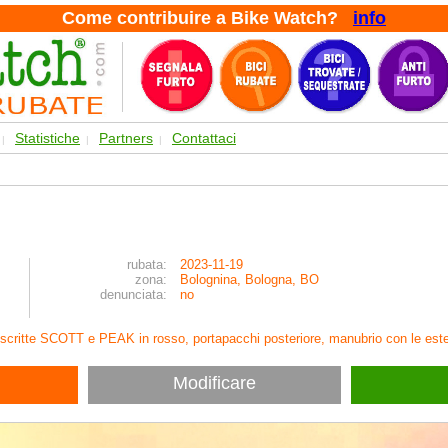
Come contribuire a Bike Watch?
info
Statistiche
Partners
Contattaci
|
|
|
rubata:
2023-11-19
zona:
Bolognina, Bologna, BO
denunciata:
no
 scritte SCOTT e PEAK in rosso, portapacchi posteriore, manubrio con le esten
Modificare