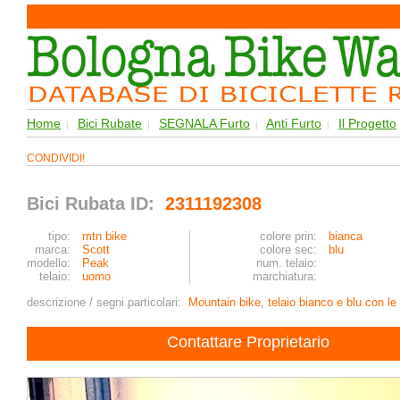
Home
Bici Rubate
SEGNALA Furto
Anti Furto
Il Progetto
|
|
|
|
CONDIVIDI!
Bici Rubata ID:
2311192308
tipo:
mtn bike
colore prin:
bianca
marca:
Scott
colore sec:
blu
modello:
Peak
num. telaio:
telaio:
uomo
marchiatura:
descrizione / segni particolari:
Mountain bike, telaio bianco e blu con le
Contattare Proprietario