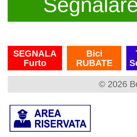
Segnalar
SEGNALA
Bici
Furto
RUBATE
S
© 2026 B