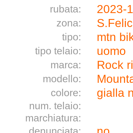
2023-1
rubata:
S.Feli
zona:
mtn bi
tipo:
uomo
tipo telaio:
Rock r
marca:
Mounta
modello:
gialla 
colore:
num. telaio:
marchiatura:
no
denunciata: