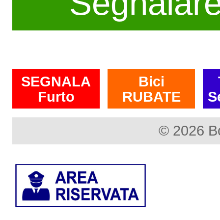
Segnalar
SEGNALA
Bici
Furto
RUBATE
S
© 2026 B