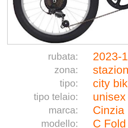
2023-1
rubata:
stazio
zona:
city bi
tipo:
unisex
tipo telaio:
Cinzia
marca:
C Fold 
modello: