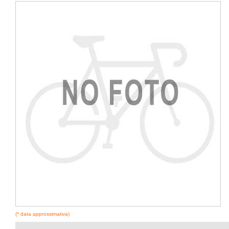
(* data approssimativa)