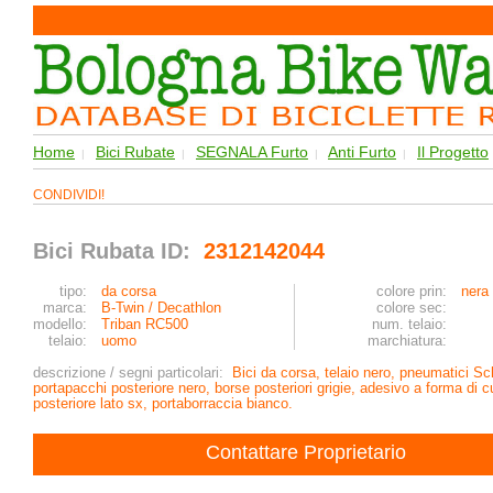
Home
Bici Rubate
SEGNALA Furto
Anti Furto
Il Progetto
|
|
|
|
CONDIVIDI!
Bici Rubata ID:
2312142044
tipo:
da corsa
colore prin:
nera
marca:
B-Twin / Decathlon
colore sec:
modello:
Triban RC500
num. telaio:
telaio:
uomo
marchiatura:
descrizione / segni particolari:
Bici da corsa, telaio nero, pneumatici S
portapacchi posteriore nero, borse posteriori grigie, adesivo a forma di c
posteriore lato sx, portaborraccia bianco.
Contattare Proprietario