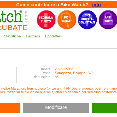
Come contribuire a Bike Watch?
info
Statistiche
Partners
Contattaci
|
|
|
rubata:
2023-12-08*
zona:
Saragozza, Bologna, BO
denunciata:
no
chwalbe Marathon, freni a disco (pinze ant. TRP Spyre argento, post. Shimano
uore rosso su telaio vicino alla sella, attacco da telaio per sediolino posteri
Modificare