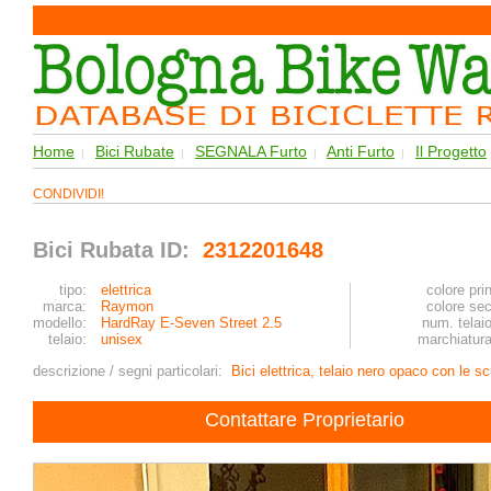
Home
Bici Rubate
SEGNALA Furto
Anti Furto
Il Progetto
|
|
|
|
CONDIVIDI!
Bici Rubata ID:
2312201648
tipo:
elettrica
colore prin
marca:
Raymon
colore sec
modello:
HardRay E-Seven Street 2.5
num. telaio
telaio:
unisex
marchiatura
descrizione / segni particolari:
Bici elettrica, telaio nero opaco con le sc
Contattare Proprietario