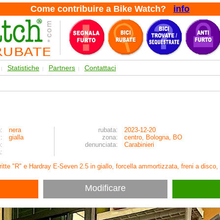
Come contribuire a Bike Watch?
info
Statistiche
Partners
Contattaci
|
|
|
:
nera
rubata:
2023-12-20
:
gialla
zona:
centro, Bologna, BO
:
denunciata:
Carabinieri
:
ritte "R" e Hardray E-Seven 2.5 in giallo, forcella ammortizzata, freni a disco, 
Modificare