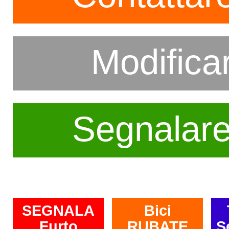
Modifica
Segnalar
SEGNALA
Bici
Furto
RUBATE
S