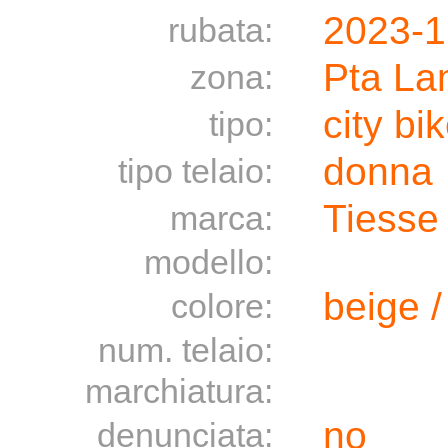
2023-1
rubata:
Pta La
zona:
city bi
tipo:
donna
tipo telaio:
Tiesse
marca:
modello:
beige 
colore:
num. telaio:
marchiatura:
no
denunciata: