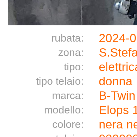
2024-0
rubata:
S.Stef
zona:
elettric
tipo:
donna
tipo telaio:
B-Twin
marca:
Elops 
modello:
nera n
colore: