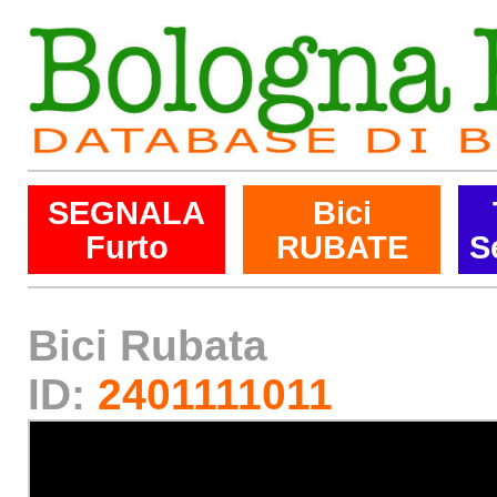
SEGNALA
Bici
Furto
RUBATE
S
Bici Rubata
ID:
2401111011