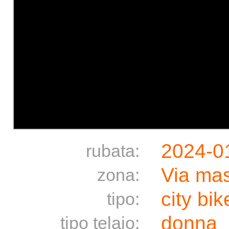
2024-0
rubata:
Via mas
zona:
city bik
tipo:
donna
tipo telaio: