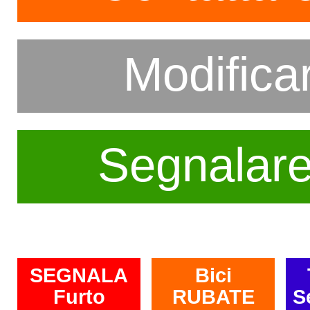
Modifica
Segnalar
SEGNALA
Bici
Furto
RUBATE
S