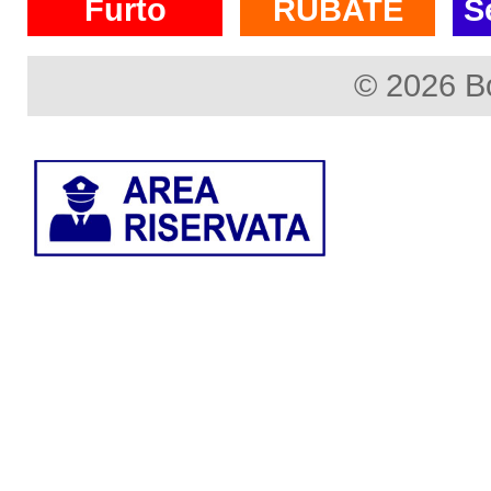
Furto
RUBATE
S
© 2026 B