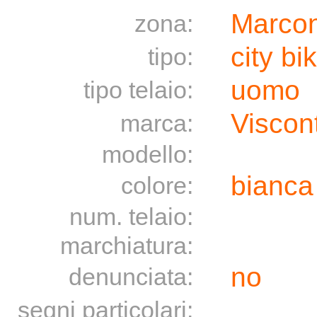
Marcon
zona:
city bi
tipo:
uomo
tipo telaio:
Viscon
marca:
modello:
bianc
colore:
num. telaio:
marchiatura:
no
denunciata:
segni particolari: