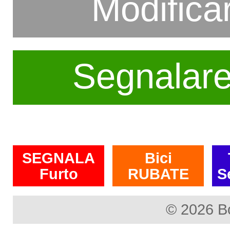
Modifica
Segnalar
SEGNALA
Bici
Furto
RUBATE
S
© 2026 B