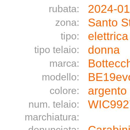
2024-01
rubata:
Santo S
zona:
elettrica
tipo:
donna
tipo telaio:
Bottecc
marca:
BE19evo
modello:
argento 
colore:
WIC992
num. telaio:
marchiatura:
Carabini
denunciata: