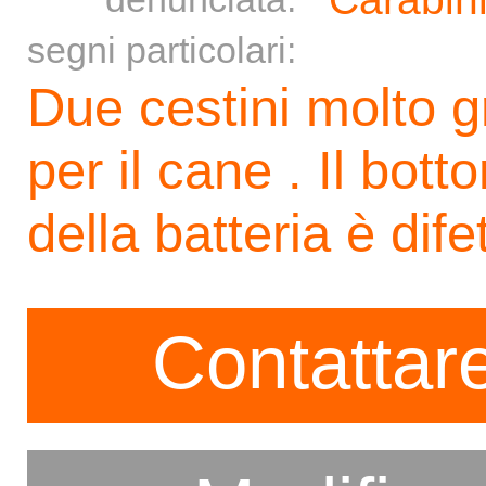
segni particolari:
Due cestini molto g
per il cane . Il bot
della batteria è dif
Contattare