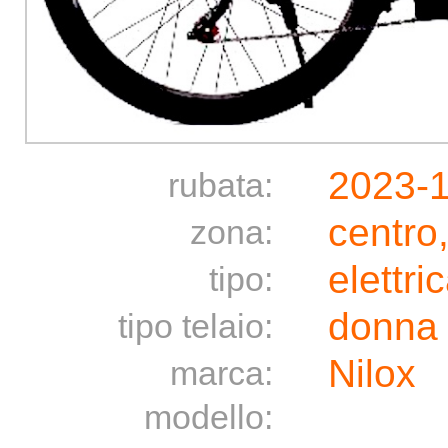
2023-
rubata:
centro
zona:
elettri
tipo:
donna
tipo telaio:
Nilox
marca:
modello: