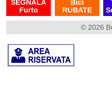
SEGNALA
Bici
Furto
RUBATE
S
© 2026 B