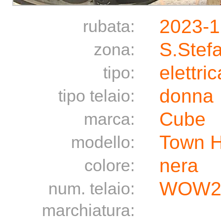
2023-1
rubata:
S.Stef
zona:
elettric
tipo:
donna
tipo telaio:
Cube
marca:
Town H
modello:
nera
colore:
WOW2
num. telaio:
marchiatura: