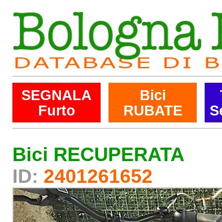
SEGNALA
Bici
Furto
RUBATE
S
Bici RECUPERATA
ID:
2401261652