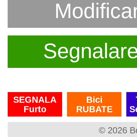
Modifica
Segnalar
SEGNALA
Bici
Furto
RUBATE
S
© 2026 B