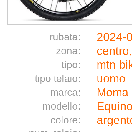
2024-
rubata:
centro
zona:
mtn bi
tipo:
uomo
tipo telaio:
Moma
marca:
Equin
modello:
argent
colore: