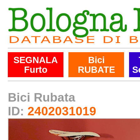
SEGNALA
Bici
Furto
RUBATE
S
Bici Rubata
ID:
2402031019