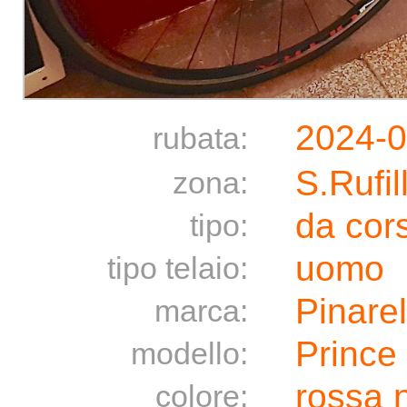
2024-
rubata:
S.Rufi
zona:
da cor
tipo:
uomo
tipo telaio:
Pinarel
marca:
Prince
modello:
rossa 
colore: