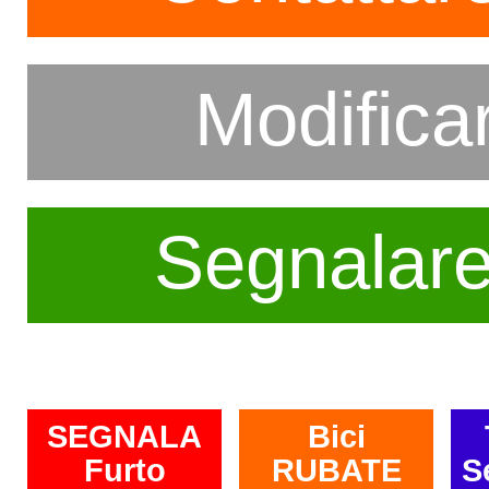
Modifica
Segnalar
SEGNALA
Bici
Furto
RUBATE
S