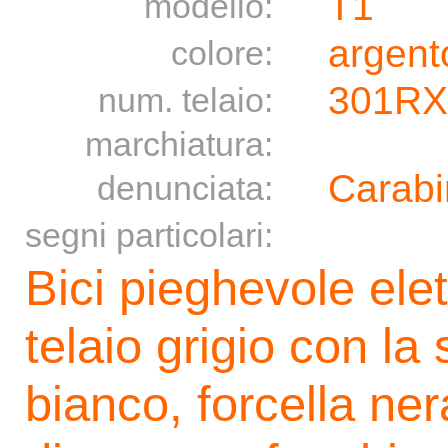
T1
modello:
argento
colore:
301RX
num. telaio:
marchiatura:
Carabi
denunciata:
segni particolari:
Bici pieghevole elett
telaio grigio con la
bianco, forcella ne