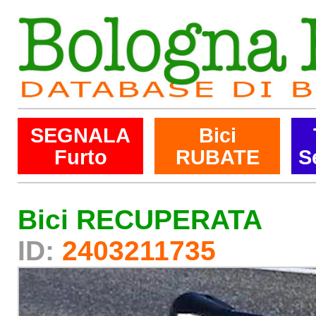
SEGNALA
Bici
Furto
RUBATE
S
Bici RECUPERATA
ID:
2403211735