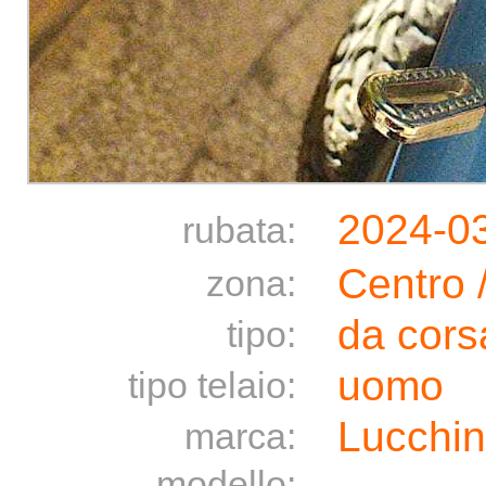
2024-0
rubata:
Centro 
zona:
da cors
tipo:
uomo
tipo telaio:
Lucchi
marca:
modello: