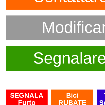
Modifica
Segnalar
SEGNALA
Bici
Furto
RUBATE
S