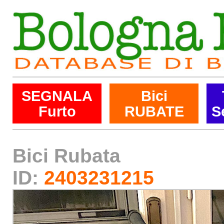
SEGNALA
Bici
Furto
RUBATE
S
Bici Rubata
ID:
2403231215