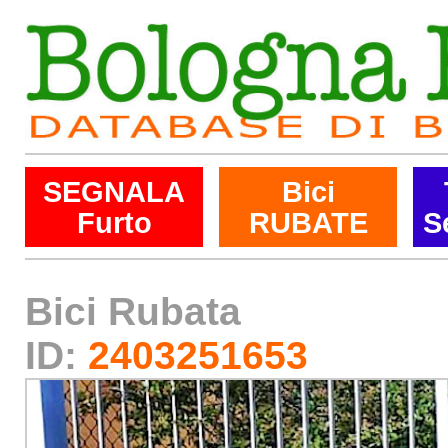
SEGNALA
Bici
Furto
RUBATE
S
Bici Rubata
ID:
2403251653