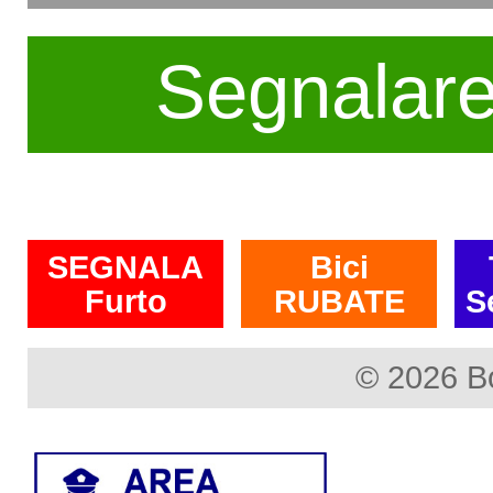
Segnalar
SEGNALA
Bici
Furto
RUBATE
S
© 2026 B