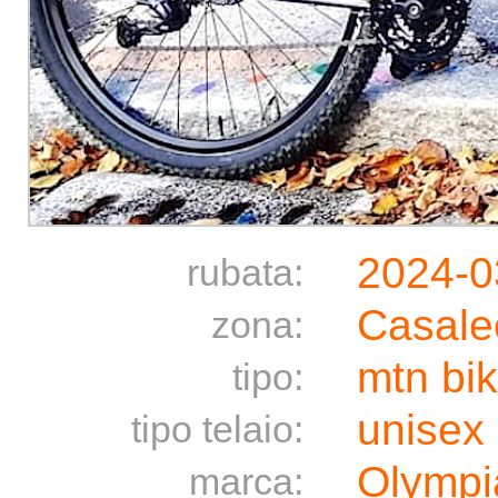
2024-0
rubata:
Casale
zona:
mtn bi
tipo:
unisex
tipo telaio:
Olympi
marca: