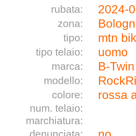
2024-0
rubata:
Bologn
zona:
mtn bi
tipo:
uomo
tipo telaio:
B-Twin
marca:
RockRi
modello:
rossa a
colore:
num. telaio:
marchiatura:
no
denunciata: