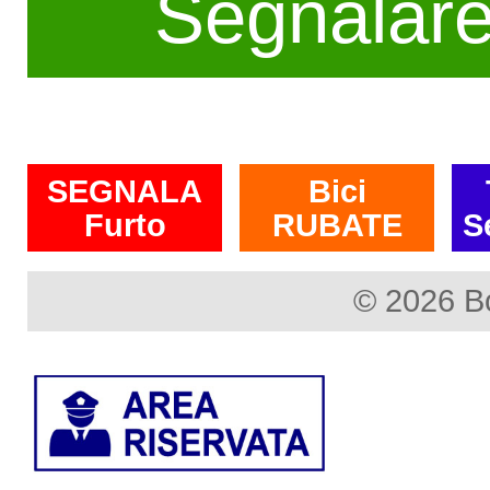
Segnalar
SEGNALA
Bici
Furto
RUBATE
S
© 2026 B