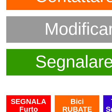
Modifica
Segnalar
SEGNALA
Bici
Furto
RUBATE
S