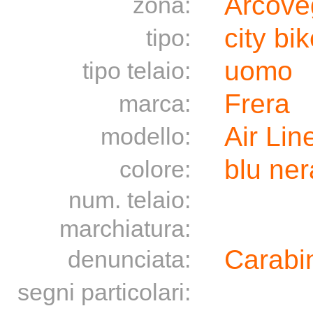
Arcove
zona:
city bi
tipo:
uomo
tipo telaio:
Frera
marca:
Air Lin
modello:
blu ner
colore:
num. telaio:
marchiatura:
Carabin
denunciata:
segni particolari: