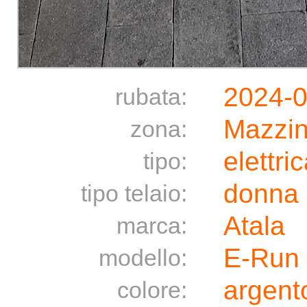
2024-0
rubata:
Mazzin
zona:
elettri
tipo:
donna
tipo telaio:
Atala
marca:
E-Run
modello:
argento
colore: