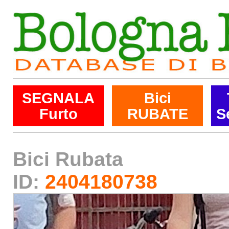
SEGNALA
Bici
Furto
RUBATE
S
Bici Rubata
ID:
2404180738