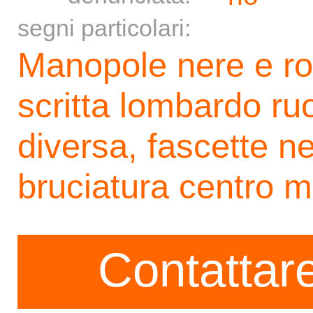
segni particolari:
Manopole nere e ro
scritta lombardo ruo
diversa, fascette ne
bruciatura centro m
Contattare