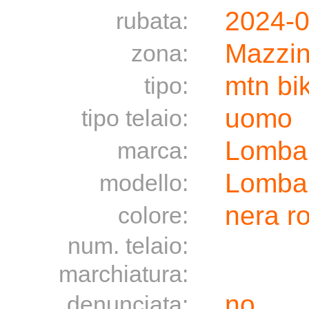
2024-0
rubata:
Mazzin
zona:
mtn bi
tipo:
uomo
tipo telaio:
Lomba
marca:
Lomba
modello:
nera r
colore:
num. telaio:
marchiatura:
no
denunciata: