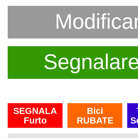
Modifica
Segnalar
SEGNALA
Bici
Furto
RUBATE
S