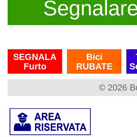
Segnalar
SEGNALA
Bici
Furto
RUBATE
S
© 2026 B