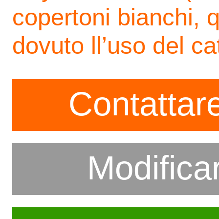
copertoni bianchi, 
dovuto ll’uso del c
Contattare
Modifica