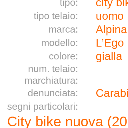
city bi
tipo:
uomo
tipo telaio:
Alpina
marca:
L’Ego
modello:
gialla
colore:
num. telaio:
marchiatura:
Carabi
denunciata:
segni particolari:
City bike nuova (202