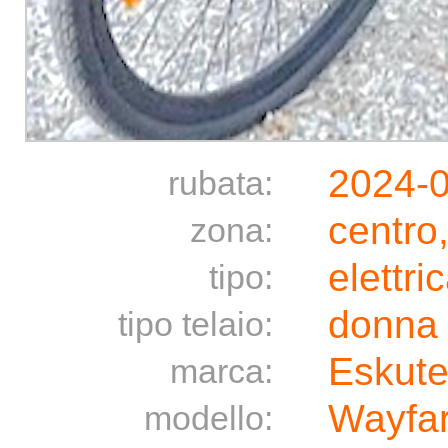
2024-
rubata:
centro
zona:
elettri
tipo:
donna
tipo telaio:
Eskut
marca:
Wayfar
modello: