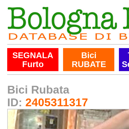
SEGNALA
Bici
Furto
RUBATE
S
Bici Rubata
ID:
2405311317