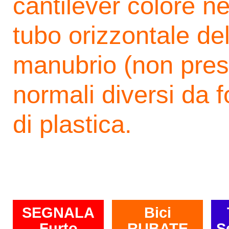
cantilever colore 
tubo orizzontale del
manubrio (non presen
normali diversi da f
di plastica.
SEGNALA
Bici
Furto
RUBATE
S