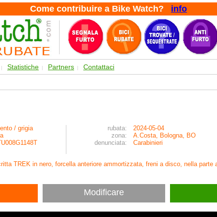
Come contribuire a Bike Watch?
info
Statistiche
Partners
Contattaci
|
|
|
ento / grigia
rubata:
2024-05-04
ra
zona:
A.Costa, Bologna, BO
U008G1148T
denunciata:
Carabinieri
scritta TREK in nero, forcella anteriore ammortizzata, freni a disco, nella parte
Modificare