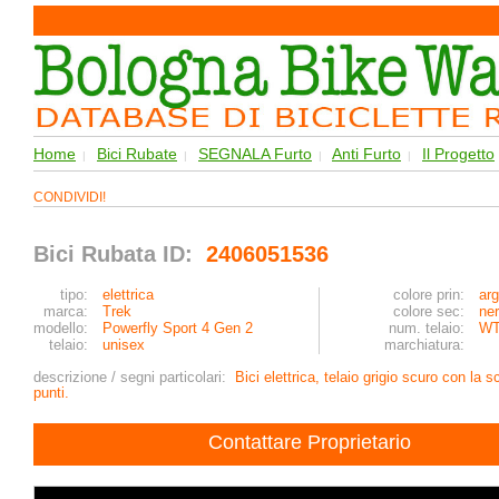
Home
Bici Rubate
SEGNALA Furto
Anti Furto
Il Progetto
|
|
|
|
CONDIVIDI!
Bici Rubata ID:
2406051536
tipo:
elettrica
colore prin:
arg
marca:
Trek
colore sec:
ne
modello:
Powerfly Sport 4 Gen 2
num. telaio:
WT
telaio:
unisex
marchiatura:
descrizione / segni particolari:
Bici elettrica, telaio grigio scuro con la 
punti.
Contattare Proprietario